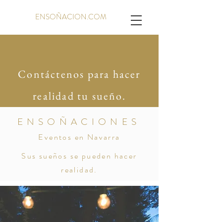
ENSOÑACION.COM
Contáctenos
para hacer
realidad tu sueño.
ENSOÑACIONES
Eventos en Navarra
Sus sueños se pueden hacer
realidad.