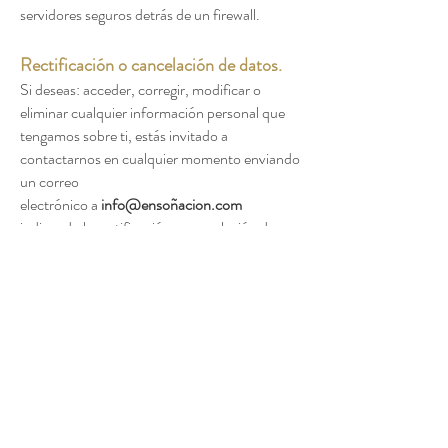
servidores seguros detrás de un firewall.
Rectificación o cancelación de datos.
Si deseas: acceder, corregir, modificar o
eliminar cualquier información personal que
tengamos sobre ti, estás invitado a
contactarnos en cualquier momento enviando
un correo
electrónico a
info@ensoñacion.com
indicando la rectificación o cancelación de
datos, y los datos a tratar.
Desayunos sorpresa
Tienen un suplemento por entrega de 5€ por
entrega y 1 € extra por cada desayuno
suplemento si se entrega para más de 1
persona.
Los regalos que se pueden añadir son cartas
de tamaño estándar o regalo con un